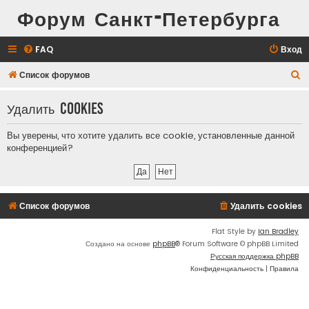
Форум Санкт-Петербурга
FAQ
Вход
П
Список форумов
о
Удалить cookies
и
с
Вы уверены, что хотите удалить все cookie, установленные данной
к
конференцией?
Список форумов
Удалить cookies
Flat Style by
Ian Bradley
Создано на основе
phpBB
® Forum Software © phpBB Limited
Русская поддержка phpBB
Конфиденциальность
|
Правила