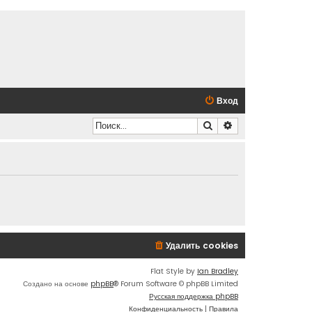
Вход
Поиск
Расширенный по
Удалить cookies
Flat Style by
Ian Bradley
Создано на основе
phpBB
® Forum Software © phpBB Limited
Русская поддержка phpBB
Конфиденциальность
|
Правила