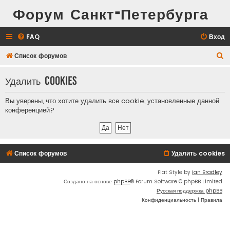
Форум Санкт-Петербурга
FAQ
Вход
П
Список форумов
о
Удалить cookies
и
с
Вы уверены, что хотите удалить все cookie, установленные данной
к
конференцией?
Список форумов
Удалить cookies
Flat Style by
Ian Bradley
Создано на основе
phpBB
® Forum Software © phpBB Limited
Русская поддержка phpBB
Конфиденциальность
|
Правила