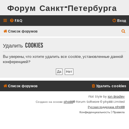
Форум Санкт-Петербурга
FAQ
Вход
П
Список форумов
о
Удалить cookies
и
с
Вы уверены, что хотите удалить все cookie, установленные данной
к
конференцией?
Список форумов
Удалить cookies
Flat Style by
Ian Bradley
Создано на основе
phpBB
® Forum Software © phpBB Limited
Русская поддержка phpBB
Конфиденциальность
|
Правила