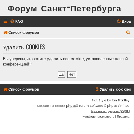
Форум Санкт-Петербурга
FAQ
Вход
П
Список форумов
о
Удалить cookies
и
с
Вы уверены, что хотите удалить все cookie, установленные данной
к
конференцией?
Список форумов
Удалить cookies
Flat Style by
Ian Bradley
Создано на основе
phpBB
® Forum Software © phpBB Limited
Русская поддержка phpBB
Конфиденциальность
|
Правила