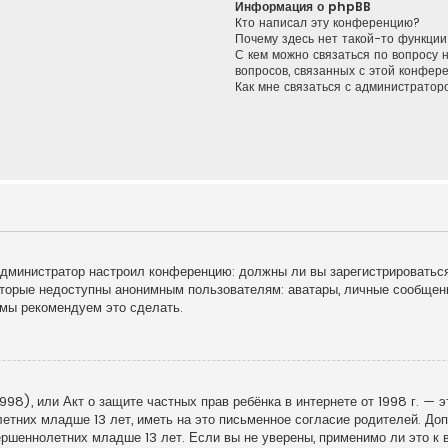
Информация о phpBB
Кто написал эту конференцию?
Почему здесь нет такой-то функции
С кем можно связаться по вопросу 
вопросов, связанных с этой конфер
Как мне связаться с администрато
к администратор настроил конференцию: должны ли вы зарегистрироватьс
торые недоступны анонимным пользователям: аватары, личные сообщения
у мы рекомендуем это сделать.
998), или Акт о защите частных прав ребёнка в интернете от 1998 г. — 
тних младше 13 лет, иметь на это письменное согласие родителей. Доп
шеннолетних младше 13 лет. Если вы не уверены, применимо ли это к в