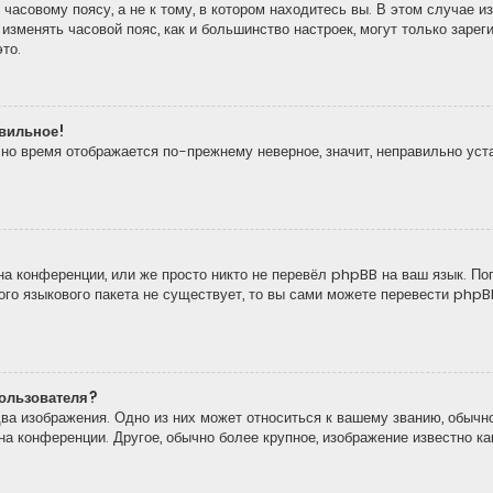
часовому поясу, а не к тому, в котором находитесь вы. В этом случае из
то изменять часовой пояс, как и большинство настроек, могут только зар
то.
авильное!
, но время отображается по-прежнему неверное, значит, неправильно ус
а конференции, или же просто никто не перевёл phpBB на ваш язык. По
кого языкового пакета не существует, то вы сами можете перевести ph
ользователя?
ва изображения. Одно из них может относиться к вашему званию, обычно
 на конференции. Другое, обычно более крупное, изображение известно к