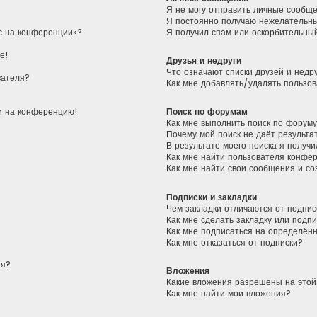
Я не могу отправить личные сообщ
Я постоянно получаю нежелательн
ас на конференции»?
Я получил спам или оскорбительный
е!
Друзья и недруги
Что означают списки друзей и недр
вателя?
Как мне добавлять/удалять пользов
ти на конференцию!
Поиск по форумам
Как мне выполнить поиск по форум
Почему мой поиск не даёт результа
В результате моего поиска я получи
Как мне найти пользователя конфе
Как мне найти свои сообщения и с
Подписки и закладки
Чем закладки отличаются от подпис
Как мне сделать закладку или подп
Как мне подписаться на определён
Как мне отказаться от подписки?
ия?
Вложения
Какие вложения разрешены на это
Как мне найти мои вложения?