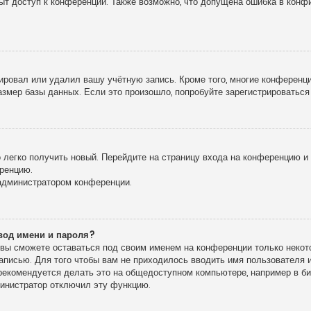
рыт доступ к конференции. Также возможно, что допущена ошибка в кон
!
ировал или удалил вашу учётную запись. Кроме того, многие конференц
мер базы данных. Если это произошло, попробуйте зарегистрироваться 
о легко получить новый. Перейдите на страницу входа на конференцию 
еренцию.
 администратором конференции.
вод имени и пароля?
, вы сможете оставаться под своим именем на конференции только некото
записью. Для того чтобы вам не приходилось вводить имя пользователя
екомендуется делать это на общедоступном компьютере, например в библ
дминистратор отключил эту функцию.