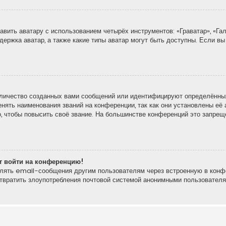
вить аватару с использованием четырёх инструментов: «Граватар», «Гал
держка аватар, а также какие типы аватар могут быть доступны. Если вы
личество созданных вами сообщений или идентифицируют определённых
ять наименования званий на конференции, так как они установлены её 
 чтобы повысить своё звание. На большинстве конференций это запреще
ют войти на конференцию!
влять email-сообщения другим пользователям через встроенную в конф
отвратить злоупотребления почтовой системой анонимными пользователя