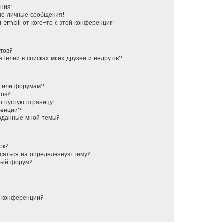
ения!
ые личные сообщения!
 email от кого-то с этой конференции!
угов?
ателей в списках моих друзей и недругов?
у или форумам?
тов?
л пустую страницу!
ренции?
озданные мной темы?
ок?
исаться на определённую тему?
ный форум?
й конференции?