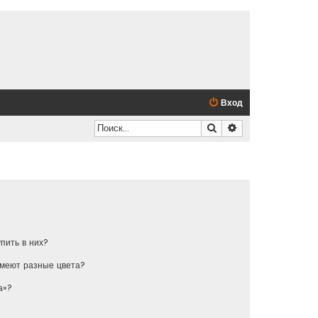
Вход
Поиск
Расширенный по
упить в них?
имеют разные цвета?
а»?