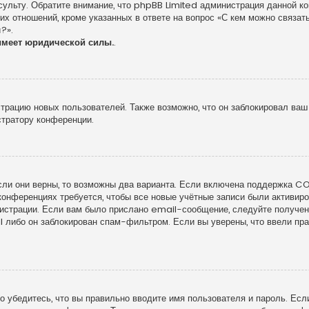
сульту. Обратите внимание, что phpBB Limited администрация данной к
х отношений, кроме указанных в ответе на вопрос «С кем можно связать
?».
имеет юридической силы.
.
рацию новых пользователей. Также возможно, что он заблокировал ваш 
стратору конференции.
сли они верны, то возможны два варианта. Если включена поддержка COP
конференциях требуется, чтобы все новые учётные записи были активи
гистрации. Если вам было прислано email-сообщение, следуйте получе
l либо он заблокирован спам-фильтром. Если вы уверены, что ввели пра
 убедитесь, что вы правильно вводите имя пользователя и пароль. Есл