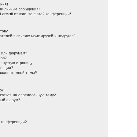
ения!
ые личные сообщения!
 email от кого-то с этой конференции!
угов?
ателей в списках моих друзей и недругов?
у или форумам?
тов?
л пустую страницу!
ренции?
озданные мной темы?
ок?
исаться на определённую тему?
ный форум?
й конференции?