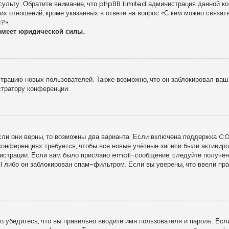
сульту. Обратите внимание, что phpBB Limited администрация данной к
х отношений, кроме указанных в ответе на вопрос «С кем можно связать
?».
имеет юридической силы.
.
рацию новых пользователей. Также возможно, что он заблокировал ваш 
стратору конференции.
сли они верны, то возможны два варианта. Если включена поддержка COP
конференциях требуется, чтобы все новые учётные записи были активи
гистрации. Если вам было прислано email-сообщение, следуйте получе
l либо он заблокирован спам-фильтром. Если вы уверены, что ввели пра
 убедитесь, что вы правильно вводите имя пользователя и пароль. Есл