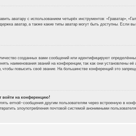
вить аватару с использованием четырёх инструментов: «Граватар», «Гал
держка аватар, а также какие типы аватар могут быть доступны. Если вы
личество созданных вами сообщений или идентифицируют определённых
ять наименования званий на конференции, так как они установлены её 
 чтобы повысить своё звание. На большинстве конференций это запреще
ют войти на конференцию!
влять email-сообщения другим пользователям через встроенную в конф
отвратить злоупотребления почтовой системой анонимными пользователя