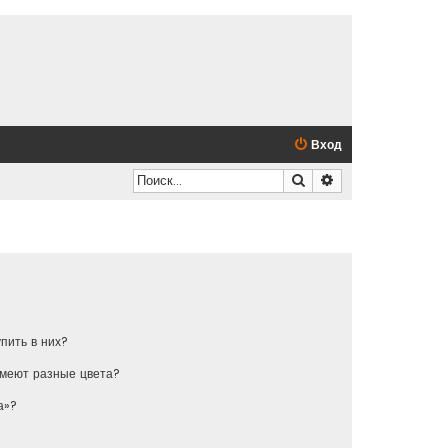
Вход
Поиск
Расширенный по
упить в них?
имеют разные цвета?
а»?