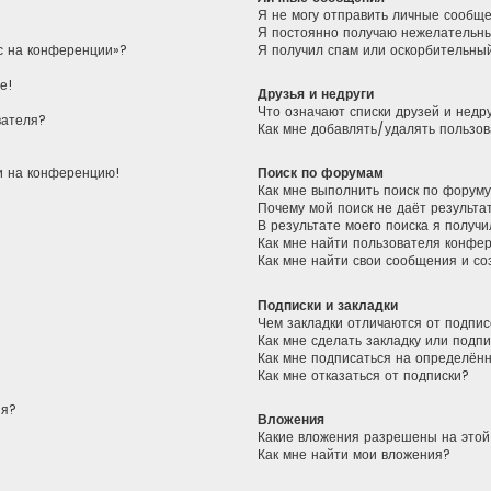
Я не могу отправить личные сообщ
Я постоянно получаю нежелательн
ас на конференции»?
Я получил спам или оскорбительный
е!
Друзья и недруги
Что означают списки друзей и недр
вателя?
Как мне добавлять/удалять пользов
ти на конференцию!
Поиск по форумам
Как мне выполнить поиск по форум
Почему мой поиск не даёт результа
В результате моего поиска я получи
Как мне найти пользователя конфе
Как мне найти свои сообщения и с
Подписки и закладки
Чем закладки отличаются от подпис
Как мне сделать закладку или подп
Как мне подписаться на определён
Как мне отказаться от подписки?
ия?
Вложения
Какие вложения разрешены на это
Как мне найти мои вложения?