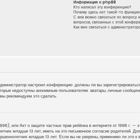
Информация о phpBB
Кто написал эту конференцию?
Почему здесь нет такой-то функции
С кем можно связаться по вопросу 
вопросов, связанных с этой конфер
Как мне связаться с администрато
к администратор настроил конференцию: должны ли вы зарегистрироватьс
торые недоступны анонимным пользователям: аватары, личные сообщения
у мы рекомендуем это сделать.
998), или Акт о защите частных прав ребёнка в интернете от 1998 г. — 
тних младше 13 лет, иметь на это письменное согласие родителей. Доп
шеннолетних младше 13 лет. Если вы не уверены, применимо ли это к в