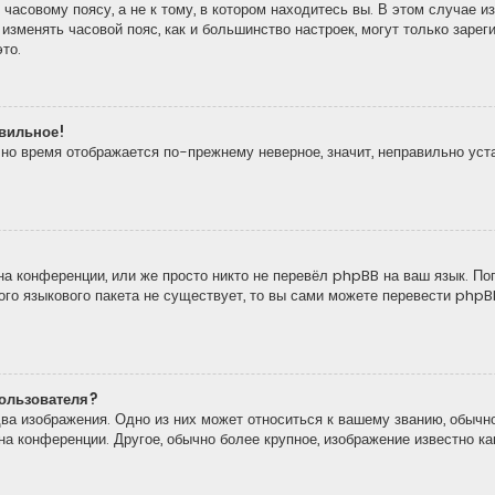
часовому поясу, а не к тому, в котором находитесь вы. В этом случае из
то изменять часовой пояс, как и большинство настроек, могут только зар
то.
авильное!
, но время отображается по-прежнему неверное, значит, неправильно ус
а конференции, или же просто никто не перевёл phpBB на ваш язык. По
кого языкового пакета не существует, то вы сами можете перевести ph
ользователя?
ва изображения. Одно из них может относиться к вашему званию, обычно
 на конференции. Другое, обычно более крупное, изображение известно к