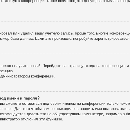
рыт доступ к конференции. Также возможно, что допущена ошибка в кон
!
ировал или удалил вашу учётную запись. Кроме того, многие конференц
мер базы данных. Если это произошло, попробуйте зарегистрироваться 
о легко получить новый. Перейдите на страницу входа на конференцию 
еренцию.
 администратором конференции.
вод имени и пароля?
, вы сможете оставаться под своим именем на конференции только некото
записью. Для того чтобы вам не приходилось вводить имя пользователя
екомендуется делать это на общедоступном компьютере, например в библ
дминистратор отключил эту функцию.