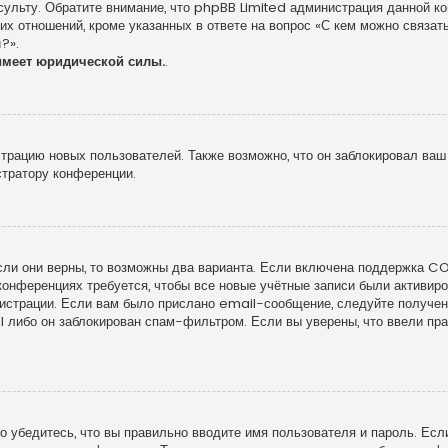
сульту. Обратите внимание, что phpBB Limited администрация данной к
х отношений, кроме указанных в ответе на вопрос «С кем можно связать
?».
имеет юридической силы.
.
рацию новых пользователей. Также возможно, что он заблокировал ваш 
стратору конференции.
сли они верны, то возможны два варианта. Если включена поддержка COP
конференциях требуется, чтобы все новые учётные записи были активи
гистрации. Если вам было прислано email-сообщение, следуйте получе
l либо он заблокирован спам-фильтром. Если вы уверены, что ввели пра
 убедитесь, что вы правильно вводите имя пользователя и пароль. Есл