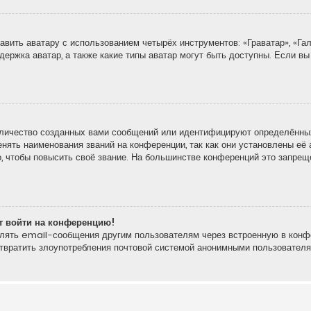
вить аватару с использованием четырёх инструментов: «Граватар», «Гал
держка аватар, а также какие типы аватар могут быть доступны. Если вы
личество созданных вами сообщений или идентифицируют определённых
ять наименования званий на конференции, так как они установлены её 
 чтобы повысить своё звание. На большинстве конференций это запреще
ют войти на конференцию!
влять email-сообщения другим пользователям через встроенную в конф
отвратить злоупотребления почтовой системой анонимными пользователя