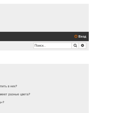
Вход
Поиск
Расширенный по
упить в них?
имеют разные цвета?
а»?