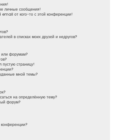
ения!
ые личные сообщения!
 email от кого-то с этой конференции!
угов?
ателей в списках моих друзей и недругов?
у или форумам?
тов?
л пустую страницу!
ренции?
озданные мной темы?
ок?
исаться на определённую тему?
ный форум?
й конференции?