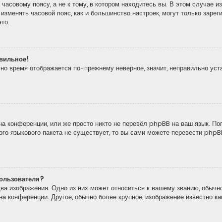
часовому поясу, а не к тому, в котором находитесь вы. В этом случае из
то изменять часовой пояс, как и большинство настроек, могут только зар
то.
авильное!
, но время отображается по-прежнему неверное, значит, неправильно ус
а конференции, или же просто никто не перевёл phpBB на ваш язык. По
кого языкового пакета не существует, то вы сами можете перевести ph
ользователя?
ва изображения. Одно из них может относиться к вашему званию, обычно
 на конференции. Другое, обычно более крупное, изображение известно к