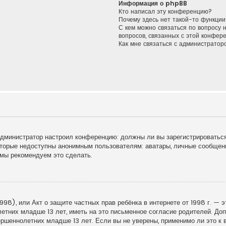
Информация о phpBB
Кто написал эту конференцию?
Почему здесь нет такой-то функции
С кем можно связаться по вопросу 
вопросов, связанных с этой конфер
Как мне связаться с администрато
к администратор настроил конференцию: должны ли вы зарегистрироватьс
торые недоступны анонимным пользователям: аватары, личные сообщения
у мы рекомендуем это сделать.
998), или Акт о защите частных прав ребёнка в интернете от 1998 г. — 
тних младше 13 лет, иметь на это письменное согласие родителей. Доп
шеннолетних младше 13 лет. Если вы не уверены, применимо ли это к в