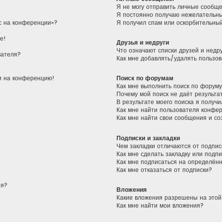
Я не могу отправить личные сообщ
Я постоянно получаю нежелательн
ас на конференции»?
Я получил спам или оскорбительный
е!
Друзья и недруги
Что означают списки друзей и недр
вателя?
Как мне добавлять/удалять пользов
ти на конференцию!
Поиск по форумам
Как мне выполнить поиск по форум
Почему мой поиск не даёт результа
В результате моего поиска я получи
Как мне найти пользователя конфе
Как мне найти свои сообщения и с
Подписки и закладки
Чем закладки отличаются от подпис
Как мне сделать закладку или подп
Как мне подписаться на определён
Как мне отказаться от подписки?
ия?
Вложения
Какие вложения разрешены на это
Как мне найти мои вложения?