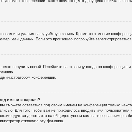
рыт доступ к конференции. Также возможно, что допущена ошибка в кон
!
ировал или удалил вашу учётную запись. Кроме того, многие конференц
мер базы данных. Если это произошло, попробуйте зарегистрироваться 
о легко получить новый. Перейдите на страницу входа на конференцию 
еренцию.
 администратором конференции.
вод имени и пароля?
, вы сможете оставаться под своим именем на конференции только некото
записью. Для того чтобы вам не приходилось вводить имя пользователя
екомендуется делать это на общедоступном компьютере, например в библ
дминистратор отключил эту функцию.