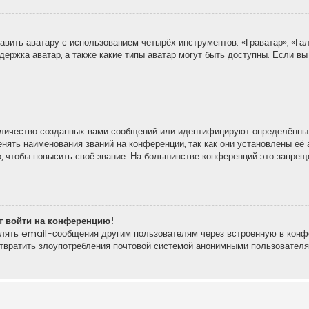
вить аватару с использованием четырёх инструментов: «Граватар», «Гал
держка аватар, а также какие типы аватар могут быть доступны. Если вы
личество созданных вами сообщений или идентифицируют определённых
ять наименования званий на конференции, так как они установлены её 
 чтобы повысить своё звание. На большинстве конференций это запреще
ют войти на конференцию!
влять email-сообщения другим пользователям через встроенную в конф
отвратить злоупотребления почтовой системой анонимными пользователя