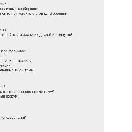
ения!
ые личные сообщения!
 email от кого-то с этой конференции!
угов?
ателей в списках моих друзей и недругов?
у или форумам?
тов?
л пустую страницу!
ренции?
озданные мной темы?
ок?
исаться на определённую тему?
ный форум?
й конференции?