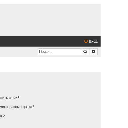
Вход
Поиск
Расширенный по
упить в них?
имеют разные цвета?
а»?