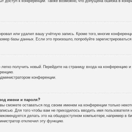
рыт доступ к конференции. Также возможно, что допущена ошибка в кон
!
ировал или удалил вашу учётную запись. Кроме того, многие конференц
мер базы данных. Если это произошло, попробуйте зарегистрироваться 
о легко получить новый. Перейдите на страницу входа на конференцию 
еренцию.
 администратором конференции.
вод имени и пароля?
, вы сможете оставаться под своим именем на конференции только некото
записью. Для того чтобы вам не приходилось вводить имя пользователя
екомендуется делать это на общедоступном компьютере, например в библ
дминистратор отключил эту функцию.