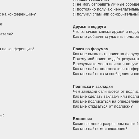
Я не могу отправить личные сообщ
Я постоянно получаю нежелательн
ас на конференции»?
Я получил спам или оскорбительный
е!
Друзья и недруги
Что означают списки друзей и недр
вателя?
Как мне добавлять/удалять пользов
ти на конференцию!
Поиск по форумам
Как мне выполнить поиск по форум
Почему мой поиск не даёт результа
В результате моего поиска я получи
Как мне найти пользователя конфе
Как мне найти свои сообщения и с
Подписки и закладки
Чем закладки отличаются от подпис
Как мне сделать закладку или подп
Как мне подписаться на определён
Как мне отказаться от подписки?
ия?
Вложения
Какие вложения разрешены на это
Как мне найти мои вложения?