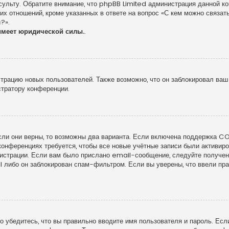
сульту. Обратите внимание, что phpBB Limited администрация данной к
х отношений, кроме указанных в ответе на вопрос «С кем можно связать
?».
имеет юридической силы.
.
рацию новых пользователей. Также возможно, что он заблокировал ваш 
стратору конференции.
сли они верны, то возможны два варианта. Если включена поддержка COP
конференциях требуется, чтобы все новые учётные записи были активи
гистрации. Если вам было прислано email-сообщение, следуйте получе
l либо он заблокирован спам-фильтром. Если вы уверены, что ввели пра
 убедитесь, что вы правильно вводите имя пользователя и пароль. Есл