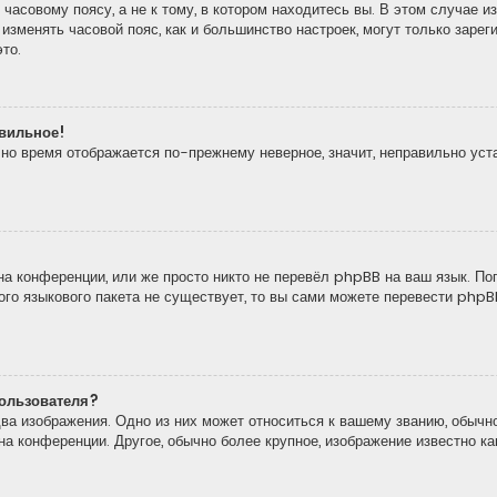
часовому поясу, а не к тому, в котором находитесь вы. В этом случае из
то изменять часовой пояс, как и большинство настроек, могут только зар
то.
авильное!
, но время отображается по-прежнему неверное, значит, неправильно ус
а конференции, или же просто никто не перевёл phpBB на ваш язык. По
кого языкового пакета не существует, то вы сами можете перевести ph
ользователя?
ва изображения. Одно из них может относиться к вашему званию, обычно
 на конференции. Другое, обычно более крупное, изображение известно к