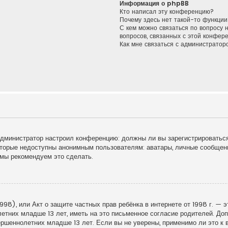
Информация о phpBB
Кто написал эту конференцию?
Почему здесь нет такой-то функции
С кем можно связаться по вопросу 
вопросов, связанных с этой конфер
Как мне связаться с администрато
к администратор настроил конференцию: должны ли вы зарегистрироватьс
торые недоступны анонимным пользователям: аватары, личные сообщения
у мы рекомендуем это сделать.
998), или Акт о защите частных прав ребёнка в интернете от 1998 г. — 
тних младше 13 лет, иметь на это письменное согласие родителей. Доп
шеннолетних младше 13 лет. Если вы не уверены, применимо ли это к в