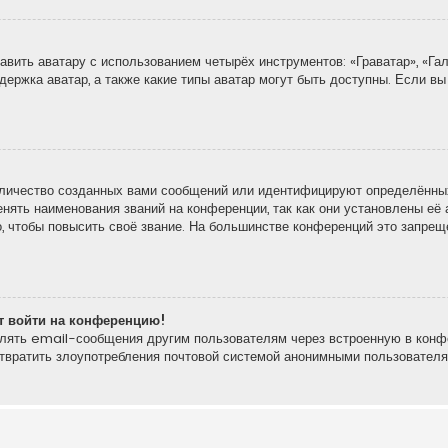
вить аватару с использованием четырёх инструментов: «Граватар», «Гал
держка аватар, а также какие типы аватар могут быть доступны. Если вы
личество созданных вами сообщений или идентифицируют определённых
ять наименования званий на конференции, так как они установлены её 
 чтобы повысить своё звание. На большинстве конференций это запреще
ют войти на конференцию!
влять email-сообщения другим пользователям через встроенную в конф
отвратить злоупотребления почтовой системой анонимными пользователя