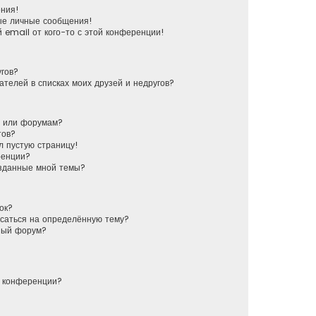
ения!
ые личные сообщения!
 email от кого-то с этой конференции!
угов?
ателей в списках моих друзей и недругов?
у или форумам?
тов?
л пустую страницу!
ренции?
озданные мной темы?
ок?
исаться на определённую тему?
ный форум?
й конференции?