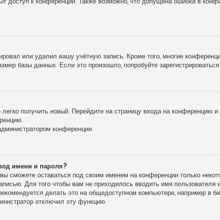
рыт доступ к конференции. Также возможно, что допущена ошибка в кон
!
ировал или удалил вашу учётную запись. Кроме того, многие конференц
мер базы данных. Если это произошло, попробуйте зарегистрироваться 
о легко получить новый. Перейдите на страницу входа на конференцию 
еренцию.
 администратором конференции.
вод имени и пароля?
, вы сможете оставаться под своим именем на конференции только некото
записью. Для того чтобы вам не приходилось вводить имя пользователя
екомендуется делать это на общедоступном компьютере, например в библ
дминистратор отключил эту функцию.