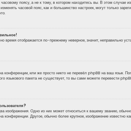
часовому поясу, а не к тому, в котором находитесь вы. В этом случае из
то изменять часовой пояс, как и большинство настроек, могут только зар
то.
авильное!
, но время отображается по-прежнему неверное, значит, неправильно ус
а конференции, или же просто никто не перевёл phpBB на ваш язык. По
кого языкового пакета не существует, то вы сами можете перевести ph
ользователя?
ва изображения. Одно из них может относиться к вашему званию, обычно
 на конференции. Другое, обычно более крупное, изображение известно к