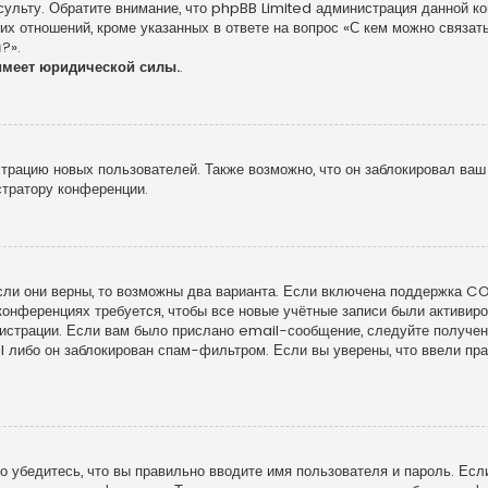
сульту. Обратите внимание, что phpBB Limited администрация данной к
х отношений, кроме указанных в ответе на вопрос «С кем можно связать
?».
имеет юридической силы.
.
рацию новых пользователей. Также возможно, что он заблокировал ваш 
стратору конференции.
сли они верны, то возможны два варианта. Если включена поддержка COP
конференциях требуется, чтобы все новые учётные записи были активи
гистрации. Если вам было прислано email-сообщение, следуйте получе
l либо он заблокирован спам-фильтром. Если вы уверены, что ввели пра
 убедитесь, что вы правильно вводите имя пользователя и пароль. Есл