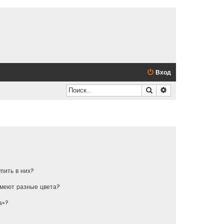
Вход
Поиск
Расширенный по
упить в них?
имеют разные цвета?
а»?