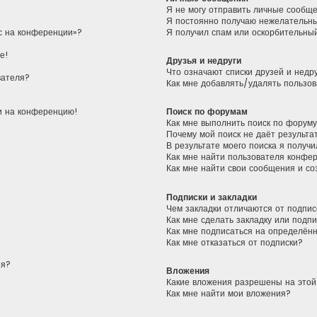
Я не могу отправить личные сообщ
Я постоянно получаю нежелательн
ас на конференции»?
Я получил спам или оскорбительный
е!
Друзья и недруги
Что означают списки друзей и недр
вателя?
Как мне добавлять/удалять пользов
ти на конференцию!
Поиск по форумам
Как мне выполнить поиск по форум
Почему мой поиск не даёт результа
В результате моего поиска я получи
Как мне найти пользователя конфе
Как мне найти свои сообщения и с
Подписки и закладки
Чем закладки отличаются от подпис
Как мне сделать закладку или подп
Как мне подписаться на определён
Как мне отказаться от подписки?
ия?
Вложения
Какие вложения разрешены на это
Как мне найти мои вложения?